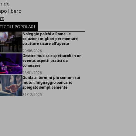
ende
po libero
rt
TICOLI POPOLARI
Noleggio palchi a Roma: le
soluzioni migliori per montare
strutture sicure all'aperto
29/06/2026
Gestire musica e spettacoli in un
evento: aspetti pratici da
conoscere
23/01/2026
Guida ai termini più comuni sui
mutui: linguaggio bancario
spiegato semplicemente
31/12/2025