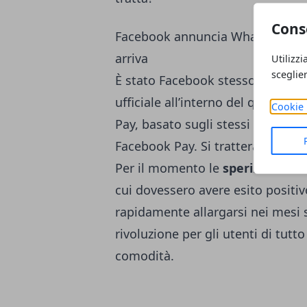
Cons
Facebook annuncia WhatsApp Pay
arriva
Utilizzi
sceglie
È stato Facebook stesso, negli u
ufficiale all’interno del quale 
Cookie 
Pay, basato sugli stessi criteri d
Facebook Pay. Si tratterà in sost
Per il momento le
sperimentazio
cui dovessero avere esito positiv
rapidamente allargarsi nei mesi 
rivoluzione per gli utenti di tutt
comodità.