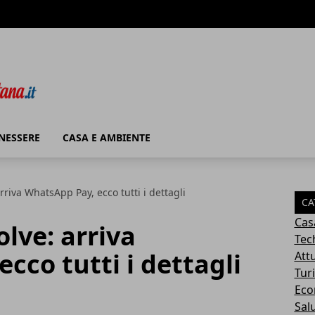
ENESSERE
CASA E AMBIENTE
riva WhatsApp Pay, ecco tutti i dettagli
CA
Cas
lve: arriva
Tec
cco tutti i dettagli
Attu
Tur
Eco
Sal