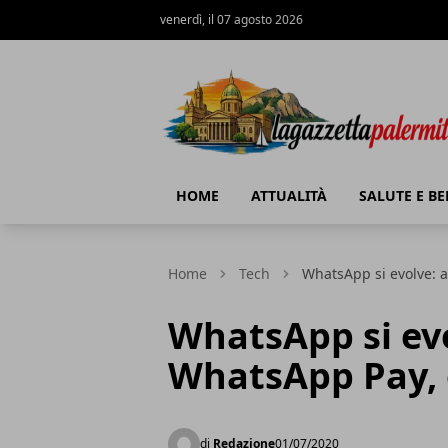
venerdì, il 07 agosto 2026
La Gazzetta Palermitana
HOME
ATTUALITÀ
SALUTE E B
Home
Tech
WhatsApp si evolve: ar
WhatsApp si evo
WhatsApp Pay, e
di
Redazione
01/07/2020