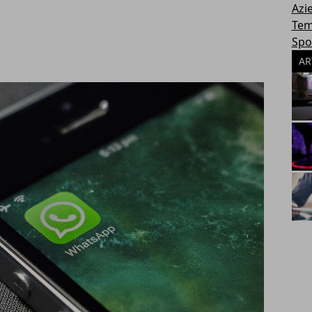
Azi
Tem
Spo
AR