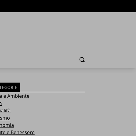
Cerca
TEGORIE
a e Ambiente
h
alità
ismo
nomia
ute e Benessere