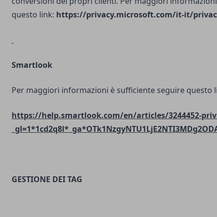
conversioni dei propri clienti. Per maggiori informazioni
questo link:
https://privacy.microsoft.com/it-it/priv
Smartlook
Per maggiori informazioni è sufficiente seguire questo l
https://help.smartlook.com/en/articles/3244452-priv
_gl=1*1cd2q8l*_ga*OTk1NzgyNTU1LjE2NTI3MDg2O
GESTIONE DEI TAG