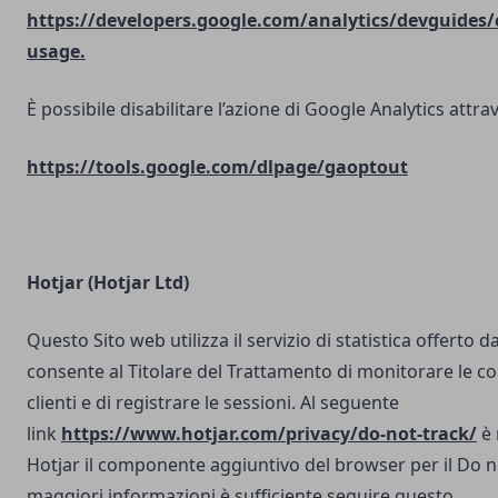
https://developers.google.com/analytics/devguides/c
usage.
È possibile disabilitare l’azione di Google Analytics attrav
https://tools.google.com/dlpage/gaoptout
Hotjar (Hotjar Ltd)
Questo Sito web utilizza il servizio di statistica offerto d
consente al Titolare del Trattamento di monitorare le co
clienti e di registrare le sessioni. Al seguente
link
https://www.hotjar.com/privacy/do-not-track/
è 
Hotjar il componente aggiuntivo del browser per il Do n
maggiori informazioni è sufficiente seguire questo