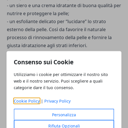
- un siero e una crema idratante di buona qualità per
nutrire e proteggere la pelle;
- un esfoliante delicato per “lucidare” lo strato
esterno della pelle. Così da favorire il naturale
processo di rinnovamento della pelle e fornire la
giusta idratazione agli strati inferiori.
Consenso sui Cookie
Grazie alle proprietà di piante ed essenze la pelle
può essere nutrita non solo dall’esterno, ma cosa
Utilizziamo i cookie per ottimizzare il nostro sito
ancora più importante dal suo interno. Uno stile di
web e il nostro servizio. Puoi scegliere a quali
vita più salutare permette di raggiungere un
categorie dare il tuo consenso.
benessere interiore ed esteriore duraturo e che
Cookie Policy
|
Privacy Policy
permette di riflettersi anche sulla lucentezza e salute
della propria pelle.
Personalizza
Rifiuta Opzionali