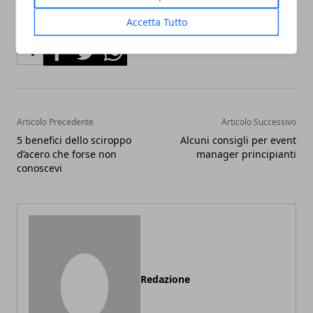
Accetta Tutto
Facebook
Twitter
Whatsapp
Articolo Precedente
Articolo Successivo
5 benefici dello sciroppo
Alcuni consigli per event
d’acero che forse non
manager principianti
conoscevi
Redazione