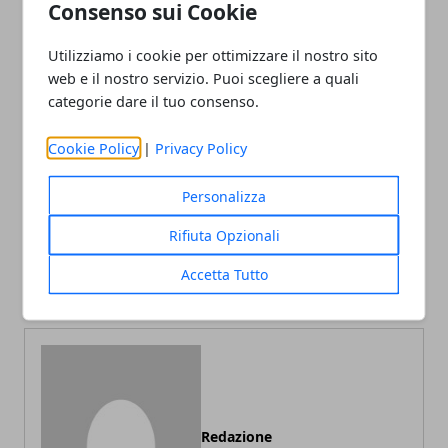
Consenso sui Cookie
Utilizziamo i cookie per ottimizzare il nostro sito
web e il nostro servizio. Puoi scegliere a quali
Facebook
Twitter
Whatsapp
categorie dare il tuo consenso.
Cookie Policy
|
Privacy Policy
Articolo Precedente
Articolo Successivo
Personalizza
Mondo del lavoro e
Corso per addetto ai lavori
Rifiuta Opzionali
competenze linguistiche:
elettrici Pes/Pav/Pei
le lingue più richieste oltre
Accetta Tutto
l’inglese
Redazione