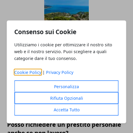
Consenso sui Cookie
EGOInternational, Sicilia: la transizione
Utilizziamo i cookie per ottimizzare il nostro sito
green traina l’export
web e il nostro servizio. Puoi scegliere a quali
categorie dare il tuo consenso.
25/01/2024
Cookie Policy
|
Privacy Policy
Personalizza
Rifiuta Opzionali
Accetta Tutto
Posso richiedere un prestito personale
anche se non lavoro?