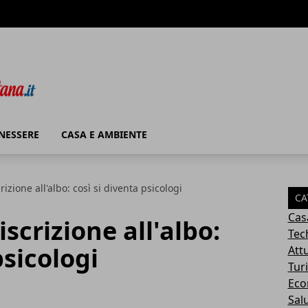
ENESSERE
CASA E AMBIENTE
crizione all'albo: così si diventa psicologi
CA
Cas
iscrizione all'albo:
Tec
psicologi
Attu
Tur
Eco
Sal