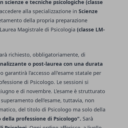
n scienze e tecniche psicologiche (classe
accedere alla specializzazione in
Scienze
etamento della propria preparazione
n Laurea Magistrale di Psicologia
(classe LM-
sarà richiesto, obbligatoriamente, di
onalizzante o post-laurea con una durata
inio garantirà l’accesso all'esame statale per
professione di Psicologo. Le sessioni si
iugno e di novembre. L’esame è strutturato
 Il superamento dell’esame, tuttavia, non
matico, del titolo di Psicologo ma solo della
io della professione di Psicologo".
Sarà
li Psicologi
. Ogni ordine afferisce, a livello