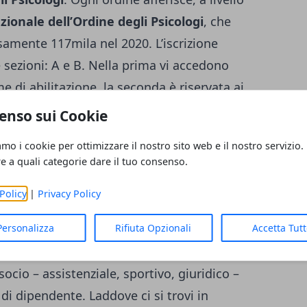
ionale dell’Ordine degli Psicologi
, che
cisamente
117mila nel 2020
. L’iscrizione
e sezioni: A e B. Nella prima vi accedono
 di abilitazione, la seconda è riservata ai
,
dunque coloro che hanno conseguito solo
enso sui Cookie
amo i cookie per ottimizzare il nostro sito web e il nostro servizio.
re a quali categorie dare il tuo consenso.
Policy
|
Privacy Policy
ssere esercitata in regime di libera
vato in qualità di Psicologo, oppure si
Personalizza
Rifiuta Opzionali
Accetta Tut
diversi settori come quello sociale,
socio – assistenziale, sportivo, giuridico –
di dipendente. Laddove ci si trovi in