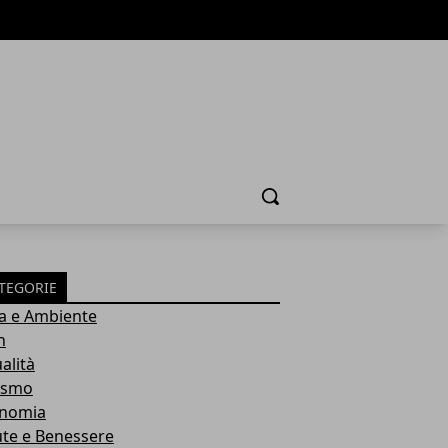
Cerca
TEGORIE
a e Ambiente
h
alità
ismo
nomia
ute e Benessere