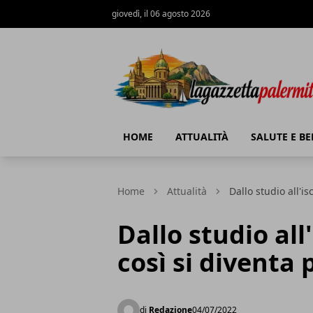
giovedì, il 06 agosto 2026
La Gazzetta Palermitana
HOME
ATTUALITÀ
SALUTE E B
Home
Attualità
Dallo studio all'is
Dallo studio all'
così si diventa 
di
Redazione
04/07/2022