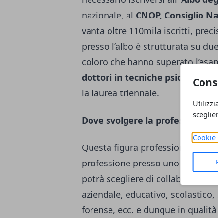
nazionale, al
CNOP, Consiglio Naz
vanta oltre 110mila iscritti, pre
presso l’albo è strutturata su du
coloro che hanno superato l’esame
dottori in tecniche psicologiche
Cons
la laurea triennale.
Utilizzi
sceglie
Dove svolgere la professione?
Cookie 
Questa figura professionale può e
professione presso uno studio pri
potrà scegliere di collaborare in 
aziendale, educativo, scolastico, 
forense, ecc. e dunque in qualità 