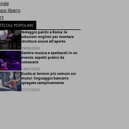
ende
po libero
rt
TICOLI POPOLARI
Noleggio palchi a Roma: le
soluzioni migliori per montare
strutture sicure all'aperto
29/06/2026
Gestire musica e spettacoli in un
evento: aspetti pratici da
conoscere
23/01/2026
Guida ai termini più comuni sui
mutui: linguaggio bancario
spiegato semplicemente
31/12/2025