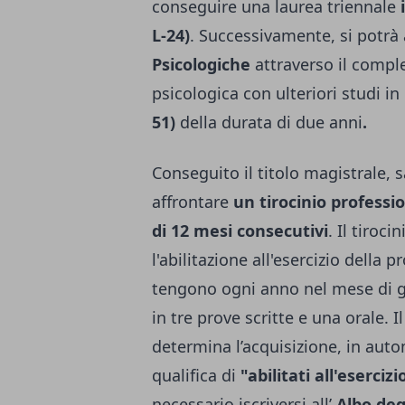
conseguire una laurea triennale
i
L-24)
. Successivamente, si potrà 
Psicologiche
attraverso il compl
psicologica con ulteriori studi i
51)
della durata di due anni
.
Conseguito il titolo magistrale, 
affrontare
un tirocinio professi
di 12 mesi consecutivi
. Il tiroc
l'abilitazione all'esercizio della 
tengono ogni anno nel mese di g
in tre prove scritte e una orale.
determina l’acquisizione, in auto
qualifica di
"abilitati all'eserciz
necessario iscriversi all’
Albo deg