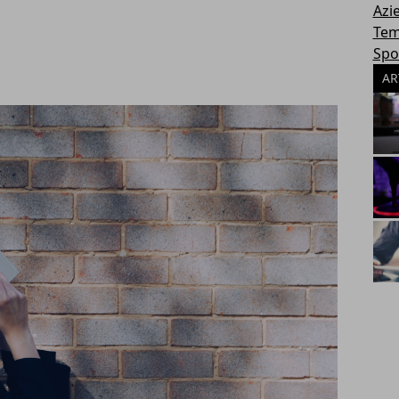
Azi
Tem
Spo
AR